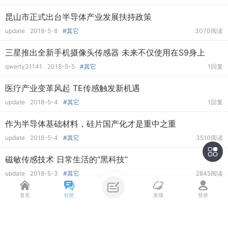
昆山市正式出台半导体产业发展扶持政策
update
2018-5-8
#其它
3070阅读
三星推出全新手机摄像头传感器 未来不仅使用在S9身上
qwerty31141
2018-5-5
#其它
1回复
医疗产业变革风起 TE传感触发新机遇
update
2018-5-4
#其它
1回复
作为半导体基础材料，硅片国产化才是重中之重
update
2018-5-4
#其它
3510阅读
磁敏传感技术 日常生活的“黑科技”
update
2018-5-3
#其它
2845阅读
埃克塞特大学研究人员创造了一种可再生氢气的半导体材料
首页
社区
发现
登录
update
2018-5-2
#科普
3024阅读