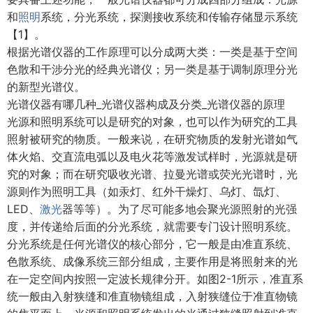
和
照明
系统，分光系统，探测接收系统和传输存储显示系统
【1】。
根据光谱仪器的工作原理可以分成两大类：一类是基于空间
色散和干涉分光的经典光谱仪；另一类是基于调制原理分光
的新型光谱仪。
光谱仪器有哪几种_光谱仪器构成及分类_光谱仪器的原理
光源和照明系统可以是研究的对象，也可以作为研究的工具
照射被研究的物质。一般来说，在研究物质的发射光谱如气
体火焰、交直流电弧以及电火花等激发试样时，光源就是研
究的对象；而在研究吸收光谱、拉曼光谱或荧光光谱时，光
源则作为照明工具（如汞灯、红外干燥灯、乌灯、氙灯、
LED、
激光
器等等）。为了尽可能多地会聚光源照射的光强
度，并传递给后面的分光系统，就需要专门设计照明系统。
分光系统是任何光谱仪的核心部分，它一般是由准直系统、
色散系统、成像系统三部分组成，主要作用是将照射来的光
在一定空间内按照一定波长规律分开。如图2-1所示，准直系
统一般由入射狭缝和准直物镜组成，入射狭缝位于准直物镜