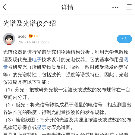
详情
光谱及光谱仪介绍
acdc
Lv.5
关注
2023-12-14 11:35:26
光谱仪器是进行光谱研究和物质结构分析，利用光学色散原
理及现代先进
电子
技术设计的光电仪器。它的基本作用是
测
量
被研究光（所研究物质反射、吸收、散射或受激发的荧光
等）的光谱特性，包括波长、强度等谱线特征。因此，光谱
仪器应具有以下功能：
（1）分光：把被研究光按一定波长或波数的发布规律在一定
空间内分开。
（2）感光：将光信号转换成易于测量的电信号，相应测量出
各波长光的强度，得到光能量按波长的发布规律。
（3）绘谱线图：把分开的光波及其强度按波长或波数的发布
规律记录保存或
显示
对应光谱图。
要具备上述功能，一般光谱仪器都可分成四部分组成：光源