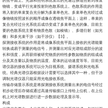
的焦平面上。光源和照明系统发出的光通过狭缝照射到准直
物镜，变成平行光束投射到色散系统上。色散系统的作用是
将入射的单束复合光分解为多束单色光。多束单色光经过成
像物镜按照波长的顺序成像在透镜焦平面上；这样，单束的
复合光经过分光系统后成功变成了多束单色光的像。目前主
要的色散系统主要有物质色散（如棱镜）、多缝衍射（如光
栅）和多光束干涉（如干涉仪）【3】。
探测接收系统的作用是将成像系统焦平面上接收的光谱能量
转换成易于测量的电信号，并测量出对应光谱组成部分的波
长和强度，从而获得被研究物质的特性参数如物质的组成成
分及其含量以及物质的温度、星体的运动速度等等。目前光
谱仪器的接收系统可以分为目视系统、摄谱系统和光电系
统。经典光谱仪器根据设计需要可以选择其中一种，但干涉
调制光谱仪器只能采用光电接收系统。
传输存储显示系统是将探测接收系统测量出来的电信号经过
初步处理后存储或通过高速传输接口上传给上位机，在上位
机上对光谱数据进行进一步数据处理及显示等。
构成