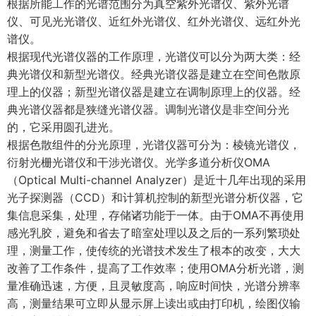
根据所能工作的光谱范围分为真空紫外光谱仪、紫外光谱
仪、可见光光谱仪、近红外光谱仪、红外光谱仪、远红外光
谱仪。
根据现代光谱仪器的工作原理，光谱仪可以分为两大类：经
典光谱仪和新型光谱仪。经典光谱仪器是建立在空间色散原
理上的仪器；新型光谱仪器是建立在调制原理上的仪器。经
典光谱仪器都是狭缝光谱仪器。调制光谱仪是非空间分光
的，它采用圆孔进光。
根据色散组件的分光原理，光谱仪器可分为：棱镜光谱仪，
衍射光栅光谱仪和干涉光谱仪。光学多道分析仪OMA
（Optical Multi-channel Analyzer）是近十几年出现的采用
光子探测器（CCD）和计算机控制的新型光谱分析仪器，它
集信息采集，处理，存储诸功能于一体。由于OMA不再使用
感光乳胶，避免和省去了暗室处理以及之后的一系列繁琐处
理，测量工作，使传统的光谱技术发生了根本的改变，大大
改善了工作条件，提高了工作效率；使用OMA分析光谱，测
量准确迅速，方便，且灵敏度高，响应时间快，光谱分辨率
高，测量结果可立即从显示屏上读出或由打印机，绘图仪输