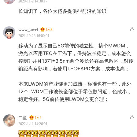
2020-11-2 14:38:17
长知识了，各位大佬多提供些前沿的知识
www_awei
Lv.8
2021-10-26 16:00:01
移动为了显示自己5G前传的独立性，搞个MWDM，
激光器应用TEC在工温下，保持波长稳定，成本怎么
控制? 并且1371±3.5nm两个波长还在高色散区，对传
输距离有影响，若使用TEC+APD方案，成本也高；
本来LWDM的产业链更加成熟，标准也有一些，此外
12个LWDM工作波长全部位于零色散附近，色散小，
稳定性好。5G前传使用LWDM会更合理；
二鱼
Lv.4
2022-1-11 14:26:01