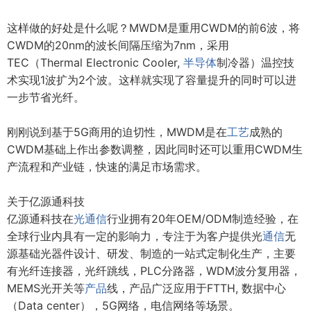
这样做的好处是什么呢？MWDM是重用CWDM的前6波，将
CWDM的20nm的波长间隔压缩为7nm，采用
TEC（Thermal Electronic Cooler,
半导体
制冷器）温控技
术实现1波扩为2个波。这样就实现了容量提升的同时可以进
一步节省光纤。
刚刚说到基于5G商用的迫切性，MWDM是在
工艺
成熟的
CWDM基础上作出参数调整，因此同时还可以重用CWDM生
产流程和产业链，快速的满足市场需求。
关于亿源通科技
亿源通科技在
光通信
行业拥有20年OEM/ODM制造经验，在
全球行业内具有一定的影响力，专注于为客户提供光
通信
无
源基础光器件设计、研发、制造的一站式定制化生产，主要
有光纤连接器，光纤跳线，PLC分路器，WDM波分复用器，
MEMS光开关等
产品
线，产品广泛应用于FTTH, 数据中心
（Data center），5G网络，电信网络等场景。